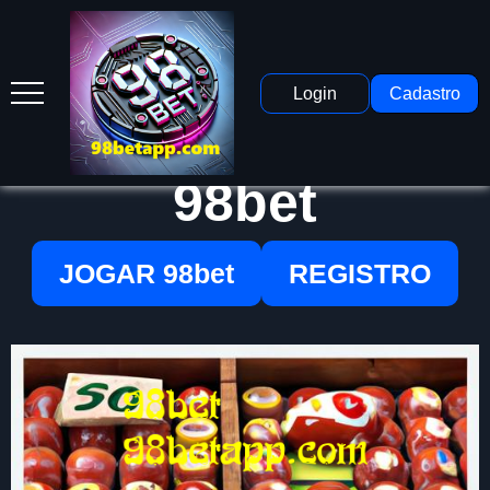
Login
Cadastro
Diferenciais -
98bet
JOGAR 98bet
REGISTRO