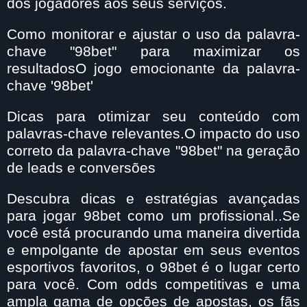
dos jogadores aos seus serviços.
Como monitorar e ajustar o uso da palavra-
chave "98bet" para maximizar os
resultadosO jogo emocionante da palavra-
chave '98bet'
Dicas para otimizar seu conteúdo com
palavras-chave relevantes.O impacto do uso
correto da palavra-chave "98bet" na geração
de leads e conversões
Descubra dicas e estratégias avançadas
para jogar 98bet como um profissional..Se
você está procurando uma maneira divertida
e empolgante de apostar em seus eventos
esportivos favoritos, o 98bet é o lugar certo
para você. Com odds competitivas e uma
ampla gama de opções de apostas, os fãs